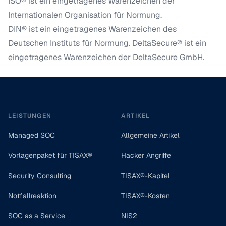
ISO® ist ein eingetragenes Warenzeichen der
Internationalen Organisation für Normung.
DIN® ist ein eingetragenes Warenzeichen des
Deutschen Instituts für Normung. DeltaSecure® ist ein
eingetragenes Warenzeichen der DeltaSecure GmbH.
Footer
LEISTUNGEN
ARTIKEL
Managed SOC
Allgemeine Artikel
Vorlagenpaket für TISAX®
Hacker Angriffe
Security Consulting
TISAX®-Kapitel
Notfallreaktion
TISAX®-Kosten
SOC as a Service
NIS2