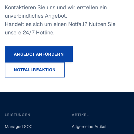
Kontaktieren Sie uns und wir erstellen ein
unverbindliches Angebot.
Handelt es sich um einen Notfall? Nutzen Sie
unsere 24/7 Hotline.
ANGEBOT ANFORDERN
NOTFALLREAKTION
Footer
LEISTUNGEN
ARTIKEL
Managed SOC
Allgemeine Artikel