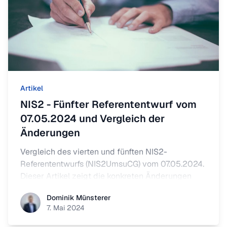
Artikel
NIS2 - Fünfter Referententwurf vom
07.05.2024 und Vergleich der
Änderungen
Vergleich des vierten und fünften NIS2-
Referententwurfs (NIS2UmsuCG) vom 07.05.2024.
Dieser Artikel zeigt die konkreten Änderungen
zwischen den Entwürfen – inklusive Diff-
Dominik Münsterer
Dominik Münsterer
Markierungen für gestrichene und neu eingefügte
7. Mai 2024
Passagen.