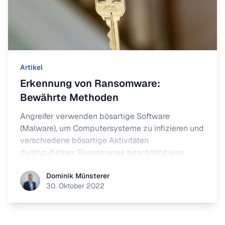
Artikel
Erkennung von Ransomware:
Bewährte Methoden
Angreifer verwenden bösartige Software
(Malware), um Computersysteme zu infizieren und
verschiedene bösartige Aktivitäten
durchzuführen. Ransomware beschreibt eine
besondere Art von Malware, die darauf abzielt,
Dominik Münsterer
Computersysteme zu infizieren, Dateien zu
Dominik Münsterer
30. Oktober 2022
verschlüsseln und dann Lösegeld im Austausch
für Entschlüsselungsschlüssel zu verlangen.
Zuverlässige Erkennung von Ransomware kann
durch ein effektives Security Operations Center