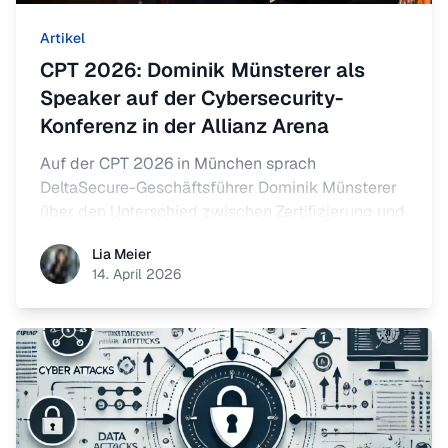
Artikel
CPT 2026: Dominik Münsterer als
Speaker auf der Cybersecurity-
Konferenz in der Allianz Arena
Auf der CPT 2026 in München sprach
DeltaSecure-Geschäftsführer Dominik Münsterer
über den Unterschied zwischen Zertifizierung und
echter Resilienz - in einer Masterclass und einem
Lia Meier
Lia Meier
Fireside Chat mit führenden Cybersecurity-
14. April 2026
Experten.