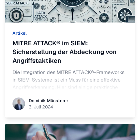
Artikel
MITRE ATTACK® im SIEM:
Sicherstellung der Abdeckung von
Angriffstaktiken
Die Integration des MITRE ATTACK®-Frameworks
in SIEM-Systeme ist ein Muss für eine effektive
Angriffserkennung. Hier sind einige praktische
Schritte, um sicherzustellen, dass Ihr SIEM-
Dominik Münsterer
Dominik Münsterer
System optimal abgedeckt ist.
3. Juli 2024