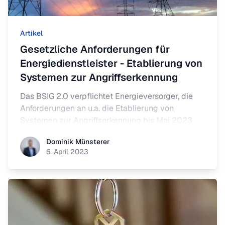
Artikel
Gesetzliche Anforderungen für
Energiedienstleister - Etablierung von
Systemen zur Angriffserkennung
Das BSIG 2.0 verpflichtet Energieversorger, die
Anforderungen an u.a. die Etablierung von
Systemen zur Angriffserkennung bis Mai 2023
verbindlich umzusetzen. Doch auch
Dominik Münsterer
Dominik Münsterer
Energiedienstleister, die die Schwellenwerte für
6. April 2023
KRITIS unterschreiten, bleiben nicht verschont.