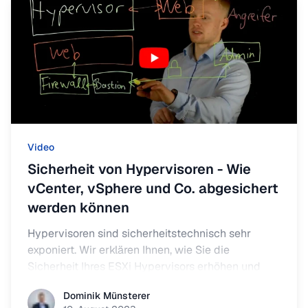
Video
Sicherheit von Hypervisoren - Wie
vCenter, vSphere und Co. abgesichert
werden können
Hypervisoren sind sicherheitstechnisch sehr
exponiert. Wir erklären Ihnen, wie Sie die
Sicherheit Ihres ESXi Hypervisors erhöhen und
somit Ihre virtualisierten Umgebungen effektiv
Dominik Münsterer
Dominik Münsterer
schützen können.