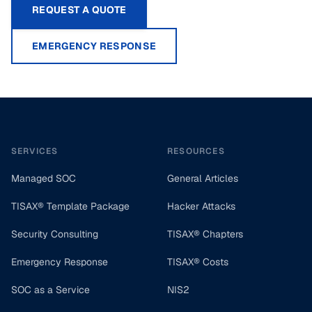
REQUEST A QUOTE
EMERGENCY RESPONSE
Footer
SERVICES
RESOURCES
Managed SOC
General Articles
TISAX® Template Package
Hacker Attacks
Security Consulting
TISAX® Chapters
Emergency Response
TISAX® Costs
SOC as a Service
NIS2