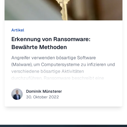
Artikel
Erkennung von Ransomware:
Bewährte Methoden
Angreifer verwenden bösartige Software
(Malware), um Computersysteme zu infizieren und
verschiedene bösartige Aktivitäten
durchzuführen. Ransomware beschreibt eine
besondere Art von Malware, die darauf abzielt,
Dominik Münsterer
Computersysteme zu infizieren, Dateien zu
Dominik Münsterer
30. Oktober 2022
verschlüsseln und dann Lösegeld im Austausch
für Entschlüsselungsschlüssel zu verlangen.
Zuverlässige Erkennung von Ransomware kann
durch ein effektives Security Operations Center
erfolgen.