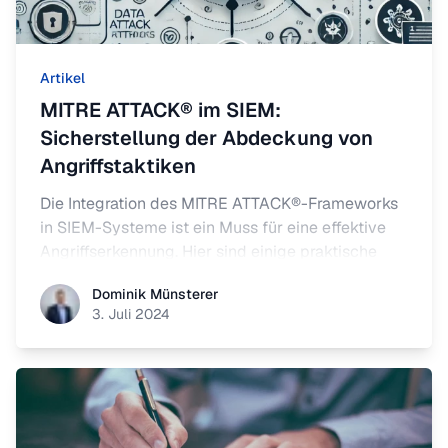
Artikel
MITRE ATTACK® im SIEM:
Sicherstellung der Abdeckung von
Angriffstaktiken
Die Integration des MITRE ATTACK®-Frameworks
in SIEM-Systeme ist ein Muss für eine effektive
Angriffserkennung. Hier sind einige praktische
Schritte, um sicherzustellen, dass Ihr SIEM-
Dominik Münsterer
Dominik Münsterer
System optimal abgedeckt ist.
3. Juli 2024