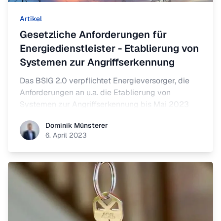
Artikel
Gesetzliche Anforderungen für
Energiedienstleister - Etablierung von
Systemen zur Angriffserkennung
Das BSIG 2.0 verpflichtet Energieversorger, die
Anforderungen an u.a. die Etablierung von
Systemen zur Angriffserkennung bis Mai 2023
verbindlich umzusetzen. Doch auch
Dominik Münsterer
Dominik Münsterer
Energiedienstleister, die die Schwellenwerte für
6. April 2023
KRITIS unterschreiten, bleiben nicht verschont.