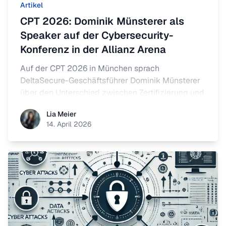
Artikel
CPT 2026: Dominik Münsterer als
Speaker auf der Cybersecurity-
Konferenz in der Allianz Arena
Auf der CPT 2026 in München sprach
DeltaSecure-Geschäftsführer Dominik Münsterer
über den Unterschied zwischen Zertifizierung und
echter Resilienz - in einer Masterclass und einem
Lia Meier
Lia Meier
Fireside Chat mit führenden Cybersecurity-
14. April 2026
Experten.