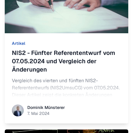
Artikel
NIS2 - Fünfter Referententwurf vom
07.05.2024 und Vergleich der
Änderungen
Vergleich des vierten und fünften NIS2-
Referententwurfs (NIS2UmsuCG) vom 07.05.2024.
Dieser Artikel zeigt die konkreten Änderungen
zwischen den Entwürfen – inklusive Diff-
Dominik Münsterer
Dominik Münsterer
Markierungen für gestrichene und neu eingefügte
7. Mai 2024
Passagen.