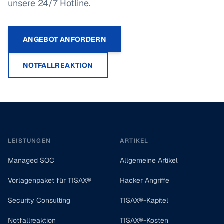
unsere 24/7 Hotline.
ANGEBOT ANFORDERN
NOTFALLREAKTION
Footer
LEISTUNGEN
ARTIKEL
Managed SOC
Allgemeine Artikel
Vorlagenpaket für TISAX®
Hacker Angriffe
Security Consulting
TISAX®-Kapitel
Notfallreaktion
TISAX®-Kosten