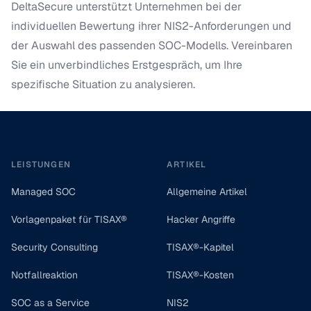
DeltaSecure unterstützt Unternehmen bei der
individuellen Bewertung ihrer NIS2-Anforderungen und
der Auswahl des passenden SOC-Modells.
Vereinbaren
Sie ein unverbindliches Erstgespräch
, um Ihre
spezifische Situation zu analysieren.
Footer
LEISTUNGEN
ARTIKEL
Managed SOC
Allgemeine Artikel
Vorlagenpaket für TISAX®
Hacker Angriffe
Security Consulting
TISAX®-Kapitel
Notfallreaktion
TISAX®-Kosten
SOC as a Service
NIS2