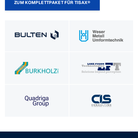
ZUM KOMPLETTPAKET FÜR TISAX®
Footer