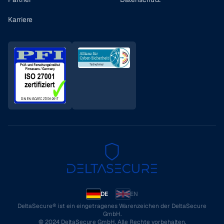
Karriere
DE
EN
DeltaSecure® ist ein eingetragenes Warenzeichen der DeltaSecure
GmbH.
© 2024 DeltaSecure GmbH. Alle Rechte vorbehalten.