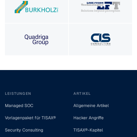
Footer
LEISTUNGEN
ARTIKEL
Managed SOC
Allgemeine Artikel
Vorlagenpaket für TISAX®
Hacker Angriffe
Security Consulting
TISAX®-Kapitel