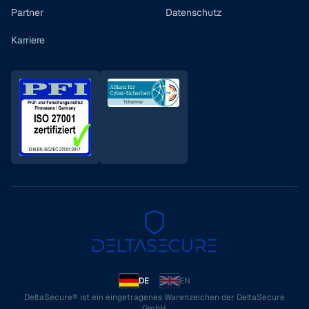
Partner
Datenschutz
Karriere
DE
EN
DeltaSecure® ist ein eingetragenes Warenzeichen der DeltaSecure
GmbH.