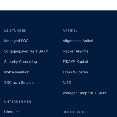
Footer
LEISTUNGEN
ARTIKEL
Managed SOC
Allgemeine Artikel
Vorlagenpaket für TISAX®
Hacker Angriffe
Security Consulting
TISAX®-Kapitel
Notfallreaktion
TISAX®-Kosten
SOC as a Service
NIS2
Vorlagen Shop für TISAX®
UNTERNEHMEN
Über uns
RECHTLICHES