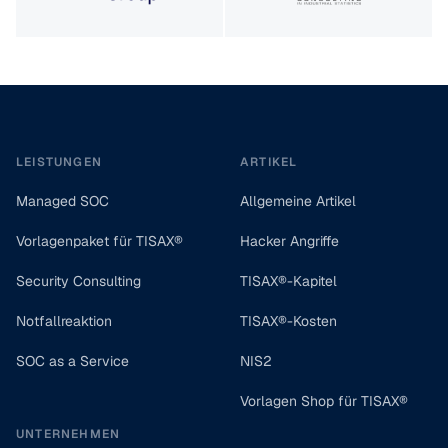
Footer
LEISTUNGEN
ARTIKEL
Managed SOC
Allgemeine Artikel
Vorlagenpaket für TISAX®
Hacker Angriffe
Security Consulting
TISAX®-Kapitel
Notfallreaktion
TISAX®-Kosten
SOC as a Service
NIS2
Vorlagen Shop für TISAX®
UNTERNEHMEN