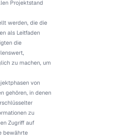
llen Projektstand
llt werden, die die
en als Leitfaden
igten die
hlenswert,
nglich zu machen, um
ojektphasen von
n gehören, in denen
rschlüsselter
ormationen zu
en Zugriff auf
ne bewährte