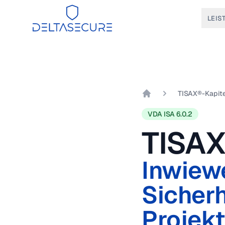
DeltaSecure
LEIS
TISAX®-Kapite
DeltaSecure GmbH
VDA ISA 6.0.2
TISAX
Inwiewe
Sicher
Projekt