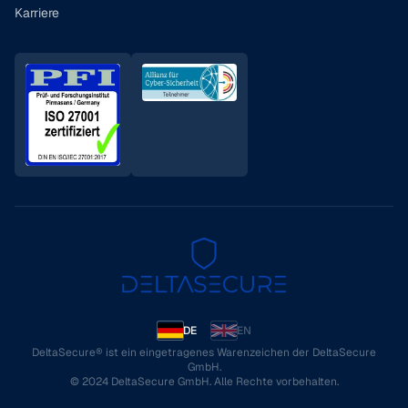
Karriere
DE
EN
DeltaSecure® ist ein eingetragenes Warenzeichen der DeltaSecure
GmbH.
© 2024 DeltaSecure GmbH. Alle Rechte vorbehalten.