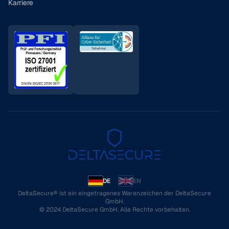
Karriere
DE
EN
DeltaSecure® ist ein eingetragenes Warenzeichen der DeltaSecure
GmbH.
© 2024 DeltaSecure GmbH. Alle Rechte vorbehalten.