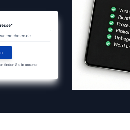
resse*
en
en finden Sie in unserer