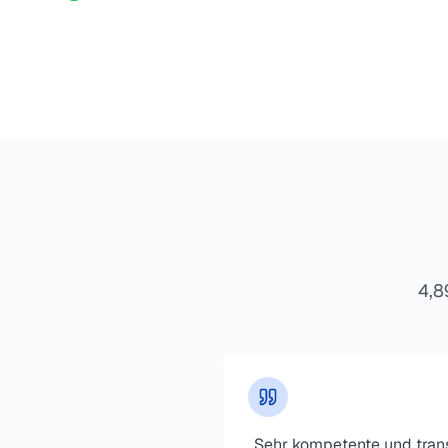
4,8
„
Sehr kompetente und tran