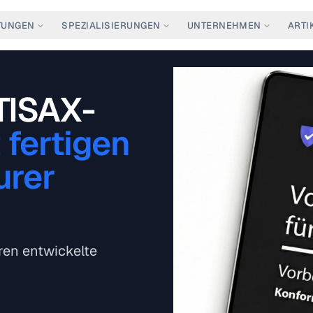
TUNGEN
SPEZIALISIERUNGEN
UNTERNEHMEN
ARTI
TISAX-
t fertigen
urer
ren entwickelte