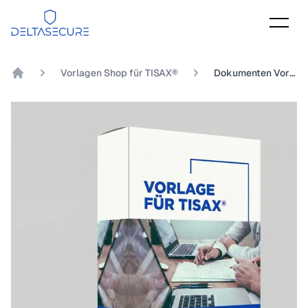
DeltaSecure
Vorlagen Shop für TISAX®
Dokumenten Vorlage TISAX® Kapitel 1.5.1 Inwieweit wird die Einhaltung der Informationssicherheit in Verfahren und Prozessen sichergestellt?
DeltaSecure GmbH