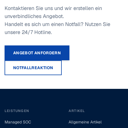
Kontaktieren Sie uns und wir erstellen ein
unverbindliches Angebot.
Handelt es sich um einen Notfall? Nutzen Sie
unsere 24/7 Hotline.
ANGEBOT ANFORDERN
NOTFALLREAKTION
Footer
LEISTUNGEN
ARTIKEL
Managed SOC
Allgemeine Artikel