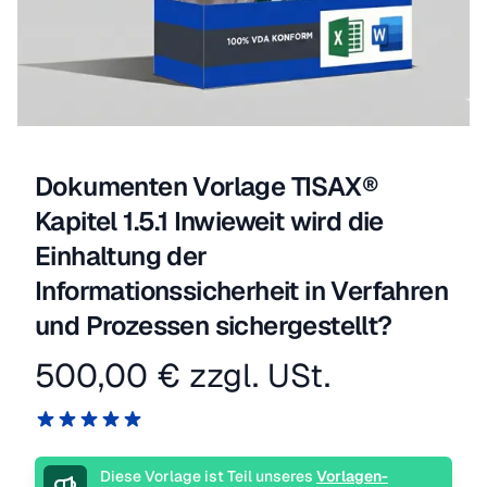
Dokumenten Vorlage TISAX®
Kapitel 1.5.1 Inwieweit wird die
Einhaltung der
Informationssicherheit in Verfahren
und Prozessen sichergestellt?
500,00 €
zzgl. USt.
Produktinformation
Reviews
5 von 5 Sternen
Beschreibung
Diese Vorlage ist Teil unseres
Vorlagen-