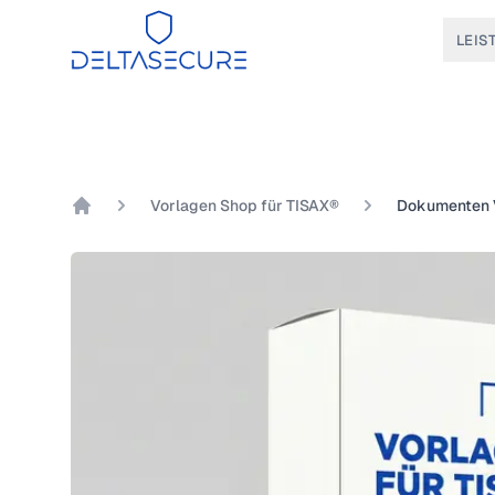
DeltaSecure
LEIS
Vorlagen Shop für TISAX®
Dokumenten V
DeltaSecure GmbH