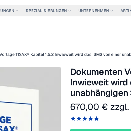
TUNGEN
SPEZIALISIERUNGEN
UNTERNEHMEN
ARTI
orlage TISAX® Kapitel 1.5.2 Inwieweit wird das ISMS von einer una
Dokumenten Vor
Inwieweit wird
unabhängigen S
670,00 €
zzgl.
Produktinformation
Reviews
5 von 5 Sternen