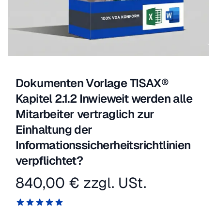
Dokumenten Vorlage TISAX®
Kapitel 2.1.2 Inwieweit werden alle
Mitarbeiter vertraglich zur
Einhaltung der
Informationssicherheitsrichtlinien
verpflichtet?
840,00 €
zzgl. USt.
Produktinformation
Reviews
5 von 5 Sternen