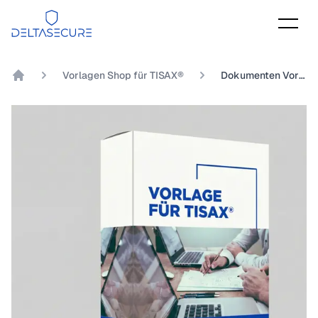
DeltaSecure
Vorlagen Shop für TISAX®
Dokumenten Vorlage TISAX® Kapitel 4.2.1 Inwieweit werden Zugriffsrechte vergeben und verwaltet?
DeltaSecure GmbH