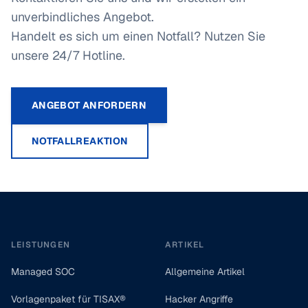
unverbindliches Angebot.
Handelt es sich um einen Notfall? Nutzen Sie
unsere 24/7 Hotline.
ANGEBOT ANFORDERN
NOTFALLREAKTION
Footer
LEISTUNGEN
ARTIKEL
Managed SOC
Allgemeine Artikel
Vorlagenpaket für TISAX®
Hacker Angriffe