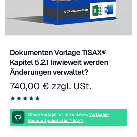
Dokumenten Vorlage TISAX®
Kapitel 5.2.1 Inwieweit werden
Änderungen verwaltet?
740,00 €
zzgl. USt.
Produktinformation
Reviews
5 von 5 Sternen
Beschreibung
Diese Vorlage ist Teil unseres
Vorlagen-
Komplettpakets für TISAX®