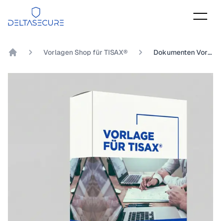
DeltaSecure
Vorlagen Shop für TISAX®
Dokumenten Vorlage TISAX® Kapitel 5.2.1 Inwieweit werden Änderungen verwaltet?
DeltaSecure GmbH