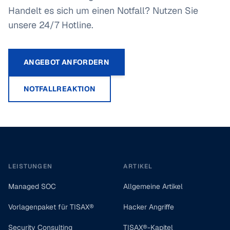
Handelt es sich um einen Notfall? Nutzen Sie
unsere 24/7 Hotline.
ANGEBOT ANFORDERN
NOTFALLREAKTION
Footer
LEISTUNGEN
ARTIKEL
Managed SOC
Allgemeine Artikel
Vorlagenpaket für TISAX®
Hacker Angriffe
Security Consulting
TISAX®-Kapitel