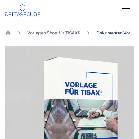
DeltaSecure
Vorlagen Shop für TISAX®
Dokumenten Vorlage TISAX® Kapitel 7.1.2 Inwieweit wird der Schutz von personenbezogenen Daten bei der Umsetzung der Informationssicherheit berücksichtigt?
DeltaSecure GmbH