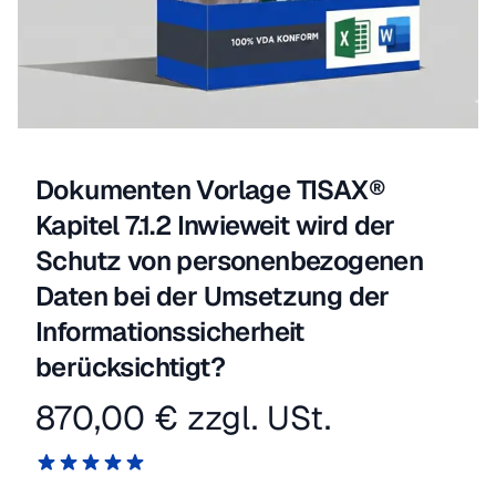
Dokumenten Vorlage TISAX®
Kapitel 7.1.2 Inwieweit wird der
Schutz von personenbezogenen
Daten bei der Umsetzung der
Informationssicherheit
berücksichtigt?
870,00 €
zzgl. USt.
Produktinformation
Reviews
5 von 5 Sternen