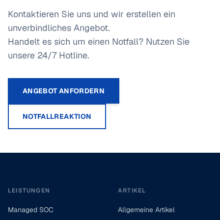
Kontaktieren Sie uns und wir erstellen ein
unverbindliches Angebot.
Handelt es sich um einen Notfall? Nutzen Sie
unsere 24/7 Hotline.
ANGEBOT ANFORDERN
NOTFALLREAKTION
Footer
LEISTUNGEN
ARTIKEL
Managed SOC
Allgemeine Artikel