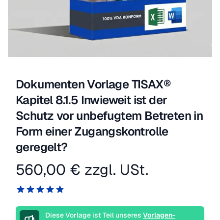
Dokumenten Vorlage TISAX®
Kapitel 8.1.5 Inwieweit ist der
Schutz vor unbefugtem Betreten in
Form einer Zugangskontrolle
geregelt?
560,00 €
zzgl. USt.
Produktinformation
Reviews
5 von 5 Sternen
Beschreibung
Diese Vorlage ist Teil unseres
Vorlagen-