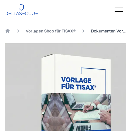
DeltaSecure
Vorlagen Shop für TISAX®
Dokumenten Vorlage TISAX® Kapitel 8.1.5 Inwieweit ist der Schutz vor unbefugtem Betreten in Form einer Zugangskontrolle geregelt?
DeltaSecure GmbH