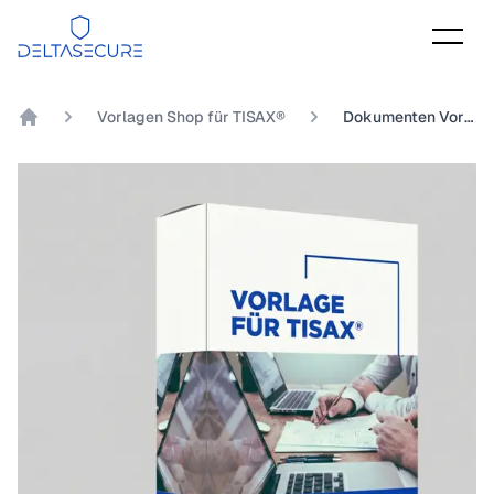
DeltaSecure
Vorlagen Shop für TISAX®
Dokumenten Vorlage TISAX® Kapitel 8.2.3 Inwieweit werden Mitarbeiter und Projektbeteiligte bezüglich des Umgangs mit Prototypen nachweislich geschult und sensibilisiert?
DeltaSecure GmbH