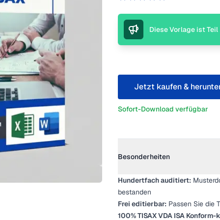
5 von 5 Sternen
Beschreibung
Diese Vorlage ist Tei
Jetzt kaufen & herunte
Sofort-Download verfügbar
Weitere Details
Besonderheiten
Hundertfach auditiert:
Musterdo
bestanden
Frei editierbar:
Passen Sie die T
100% TISAX VDA ISA Konform-k