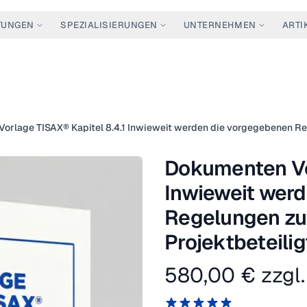
TUNGEN
SPEZIALISIERUNGEN
UNTERNEHMEN
ARTI
Dokumenten Vor
Inwieweit wer
Regelungen zu
Projektbeteili
580,00 €
zzgl.
Produktinformation
Reviews