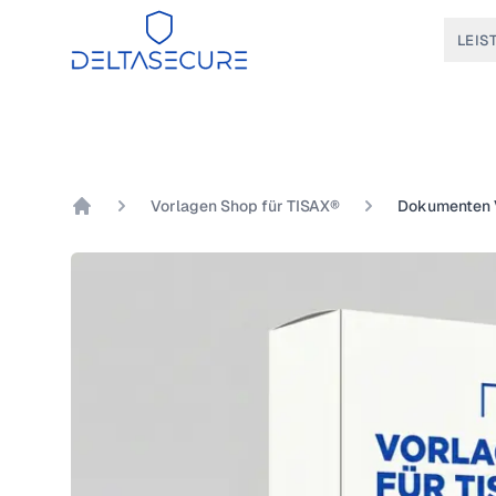
DeltaSecure
LEIS
Vorlagen Shop für TISAX®
DeltaSecure GmbH