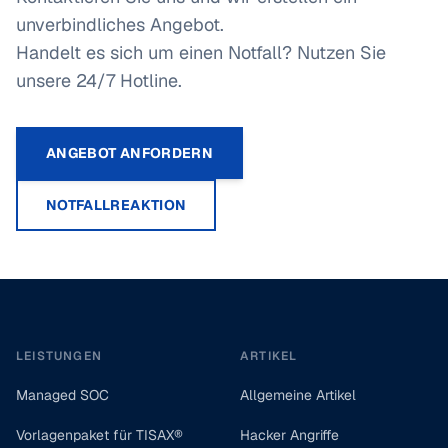
unverbindliches Angebot.
Handelt es sich um einen Notfall? Nutzen Sie
unsere 24/7 Hotline.
ANGEBOT ANFORDERN
NOTFALLREAKTION
Footer
LEISTUNGEN
ARTIKEL
Managed SOC
Allgemeine Artikel
Vorlagenpaket für TISAX®
Hacker Angriffe