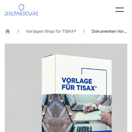
DeltaSecure
Vorlagen Shop für TISAX®
Dokumenten Vorlage TISAX® Kapitel 9.2.1 Inwieweit sind die Verantwortlichkeiten für Datenschutz organisiert?
DeltaSecure GmbH