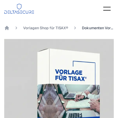
DeltaSecure
Vorlagen Shop für TISAX®
Dokumenten Vorlage TISAX® Kapitel 9.5.1 Inwieweit ist die Übermittlung von Daten gemanagt?
DeltaSecure GmbH