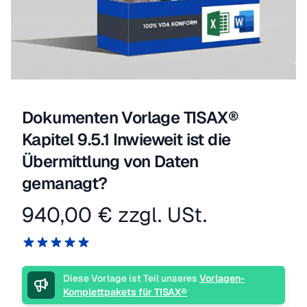
Dokumenten Vorlage TISAX®
Kapitel 9.5.1 Inwieweit ist die
Übermittlung von Daten
gemanagt?
940,00 €
zzgl. USt.
Produktinformation
Reviews
5 von 5 Sternen
Beschreibung
Diese Vorlage ist Teil unseres
Vorlagen-
Komplettpakets für TISAX®