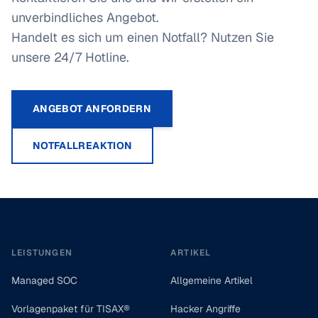
unverbindliches Angebot.
Handelt es sich um einen Notfall? Nutzen Sie
unsere 24/7 Hotline.
ANGEBOT ANFORDERN
NOTFALLREAKTION
Footer
LEISTUNGEN
ARTIKEL
Managed SOC
Allgemeine Artikel
Vorlagenpaket für TISAX®
Hacker Angriffe