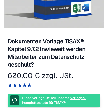
Dokumenten Vorlage TISAX®
Kapitel 9.7.2 Inwieweit werden
Mitarbeiter zum Datenschutz
geschult?
620,00 €
zzgl. USt.
Produktinformation
Reviews
5 von 5 Sternen
Beschreibung
Diese Vorlage ist Teil unseres
Vorlagen-
Komplettpakets für TISAX®