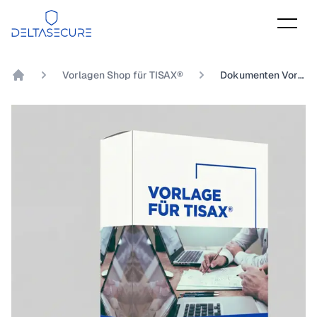
DeltaSecure
Vorlagen Shop für TISAX®
Dokumenten Vorlage TISAX® Kapitel 9.7.2 Inwieweit werden Mitarbeiter zum Datenschutz geschult?
DeltaSecure GmbH