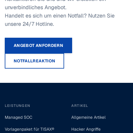
unverbindliches Angebot.
Handelt es sich um einen Notfall? Nutzen Sie
unsere 24/7 Hotline.
ANGEBOT ANFORDERN
NOTFALLREAKTION
Footer
LEISTUNGEN
ARTIKEL
Managed SOC
Allgemeine Artikel
Vorlagenpaket für TISAX®
Hacker Angriffe