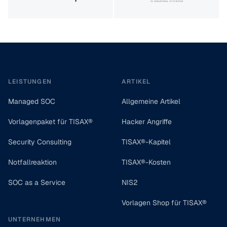
Footer
LEISTUNGEN
ARTIKEL
Managed SOC
Allgemeine Artikel
Vorlagenpaket für TISAX®
Hacker Angriffe
Security Consulting
TISAX®-Kapitel
Notfallreaktion
TISAX®-Kosten
SOC as a Service
NIS2
Vorlagen Shop für TISAX®
UNTERNEHMEN