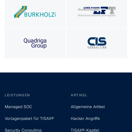
Footer
LEISTUNGEN
ARTIKEL
Managed SOC
Allgemeine Artikel
Vorlagenpaket für TISAX®
Hacker Angriffe
Security Consulting
TISAX®-Kapitel