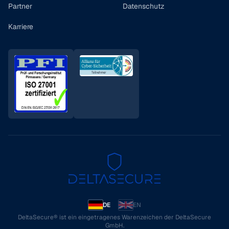
Partner
Datenschutz
Karriere
DE
EN
DeltaSecure® ist ein eingetragenes Warenzeichen der DeltaSecure
GmbH.