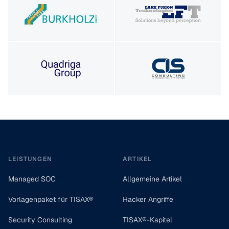
Footer
LEISTUNGEN
ARTIKEL
Managed SOC
Allgemeine Artikel
Vorlagenpaket für TISAX®
Hacker Angriffe
Security Consulting
TISAX®-Kapitel