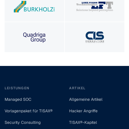
Footer
LEISTUNGEN
ARTIKEL
Managed SOC
Allgemeine Artikel
Vorlagenpaket für TISAX®
Hacker Angriffe
Security Consulting
TISAX®-Kapitel