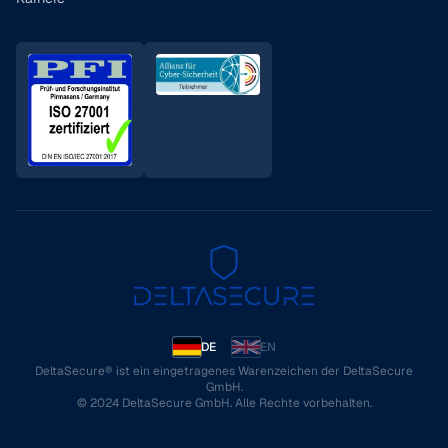
DE
EN
DeltaSecure® ist ein eingetragenes Warenzeichen der DeltaSecure
GmbH.
© 2024 DeltaSecure GmbH. Alle Rechte vorbehalten.