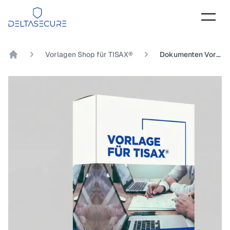
DeltaSecure
Vorlagen Shop für TISAX®
Dokumenten Vorlage TISAX® Kapitel 1.2.4 Inwieweit sind die Verantwortlichkeiten zwischen organisationsfremden IT-Dienstleistern und der eigenen Organisation definiert?
DeltaSecure GmbH