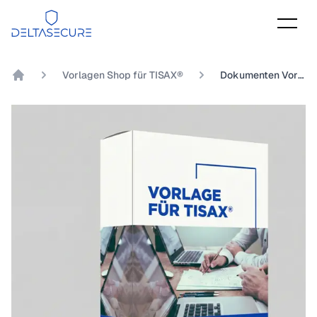
DeltaSecure
Vorlagen Shop für TISAX®
Dokumenten Vorlage TISAX® Kapitel 8.2.6 Inwieweit sind Regelungen zur Bildaufzeichnung und zum Umgang mit erstelltem Bildmaterial vorhanden?
DeltaSecure GmbH