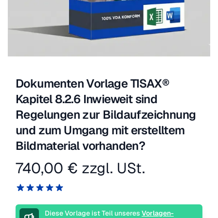
Dokumenten Vorlage TISAX®
Kapitel 8.2.6 Inwieweit sind
Regelungen zur Bildaufzeichnung
und zum Umgang mit erstelltem
Bildmaterial vorhanden?
740,00 €
zzgl. USt.
Produktinformation
Reviews
5 von 5 Sternen
Beschreibung
Diese Vorlage ist Teil unseres
Vorlagen-