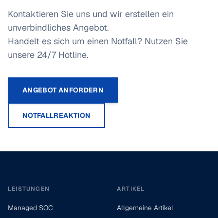
Kontaktieren Sie uns und wir erstellen ein
unverbindliches Angebot.
Handelt es sich um einen Notfall? Nutzen Sie
unsere 24/7 Hotline.
ANGEBOT ANFORDERN
NOTFALLREAKTION
Footer
LEISTUNGEN
ARTIKEL
Managed SOC
Allgemeine Artikel