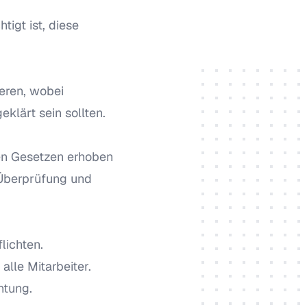
tigt ist, diese
ieren, wobei
klärt sein sollten.
en Gesetzen erhoben
 Überprüfung und
lichten.
lle Mitarbeiter.
htung.