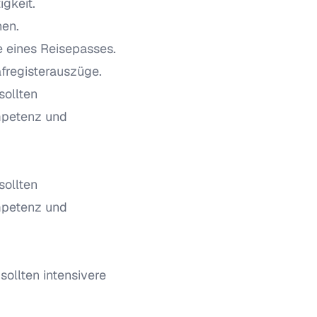
gkeit.
nen.
e eines Reisepasses.
afregisterauszüge.
sollten
ompetenz und
sollten
ompetenz und
sollten intensivere