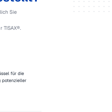
lich Sie
r TISAX®.
ssel für die
g potenzieller