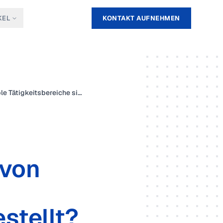
KEL
KONTAKT AUFNEHMEN
2.1.1 Inwieweit wird die Eignung von Mitarbeitern für sensible Tätigkeitsbereiche sichergestellt?
 von
stellt?